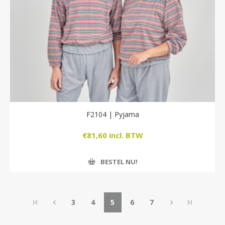
F2104 | Pyjama
€81,60 incl. BTW
BESTEL NU!
3
4
5
6
7