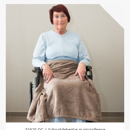
31920 DC | Schootdekentje in microfleece