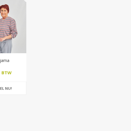
yjama
l. BTW
EL NU!