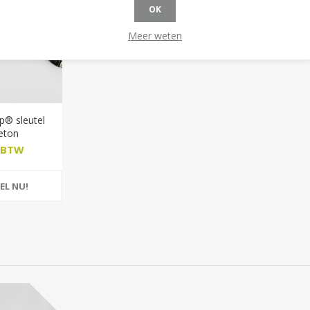
OK
Meer weten
p® sleutel
eton
. BTW
EL NU!