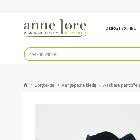
ZORGTEXTIEL
Zorgtextiel
Aangepaste kledij
Wasbare pantoffel