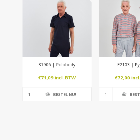
31906 | Polobody
F2103 | P
€71,09 incl. BTW
€72,00 inc
BESTEL NU!
BEST