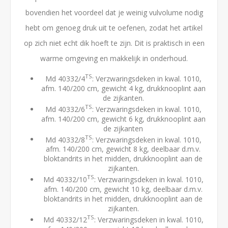
bovendien het voordeel dat je weinig vulvolume nodig
hebt om genoeg druk uit te oefenen, zodat het artikel
op zich niet echt dik hoeft te zijn. Dit is praktisch in een
warme omgeving en makkelijk in onderhoud.
TS
Md 40332/4
: Verzwaringsdeken in kwal. 1010,
afm. 140/200 cm, gewicht 4 kg, drukknooplint aan
de zijkanten.
TS
Md 40332/6
: Verzwaringsdeken in kwal. 1010,
afm. 140/200 cm, gewicht 6 kg, drukknooplint aan
de zijkanten
TS
Md 40332/8
: Verzwaringsdeken in kwal. 1010,
afm. 140/200 cm, gewicht 8 kg, deelbaar d.m.v.
bloktandrits in het midden, drukknooplint aan de
zijkanten.
TS
Md 40332/10
: Verzwaringsdeken in kwal. 1010,
afm. 140/200 cm, gewicht 10 kg, deelbaar d.m.v.
bloktandrits in het midden, drukknooplint aan de
zijkanten.
TS
Md 40332/12
: Verzwaringsdeken in kwal. 1010,