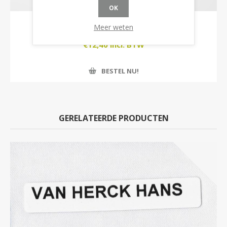
OK
30193 | Slabber
Meer weten
€12,40 incl. BTW
BESTEL NU!
GERELATEERDE PRODUCTEN